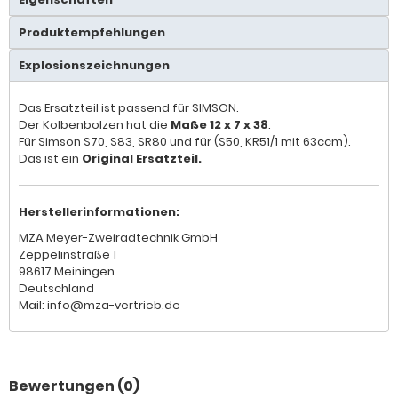
Produktempfehlungen
Explosionszeichnungen
Das Ersatzteil ist passend für SIMSON.
Der Kolbenbolzen hat die
Maße 12 x 7 x 38
.
Für Simson S70, S83, SR80 und für (S50, KR51/1 mit 63ccm).
Das ist ein
Original Ersatzteil.
Herstellerinformationen:
MZA Meyer-Zweiradtechnik GmbH
Zeppelinstraße 1
98617 Meiningen
Deutschland
Mail: info@mza-vertrieb.de
Bewertungen (0)