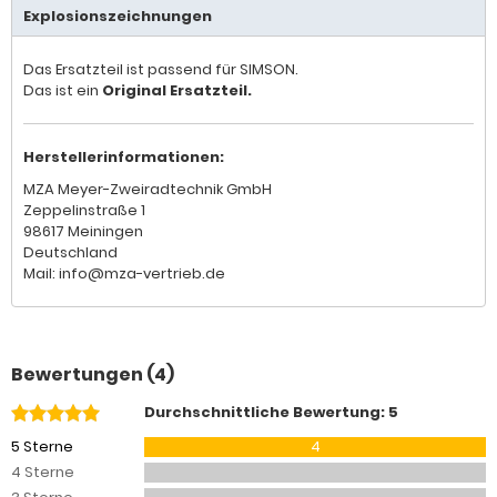
Explosionszeichnungen
Das Ersatzteil ist passend für SIMSON.
Das ist ein
Original Ersatzteil.
Herstellerinformationen:
MZA Meyer-Zweiradtechnik GmbH
Zeppelinstraße 1
98617 Meiningen
Deutschland
Mail: info@mza-vertrieb.de
Bewertungen (4)
Durchschnittliche Bewertung: 5
5 Sterne
4
4 Sterne