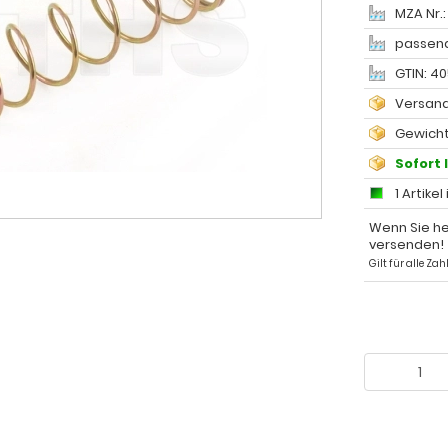
MZA Nr.:
passend
GTIN: 4
Versand
Gewicht
Sofort 
1 Artikel
Wenn Sie he
versenden!
Gilt für alle Z