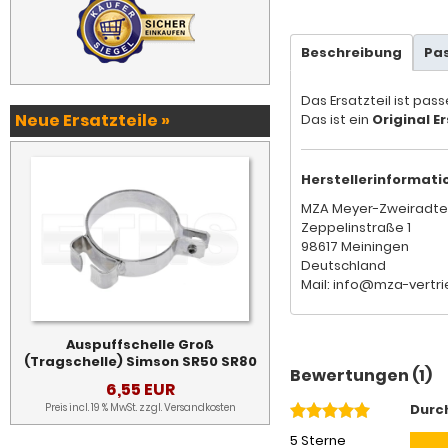
Beschreibung
Pa
Das Ersatzteil ist pas
Neue Ersatzteile »
Das ist ein
Original Er
Herstellerinformati
MZA Meyer-Zweiradte
Zeppelinstraße 1
98617 Meiningen
Deutschland
Mail: info@mza-vertri
Auspuffschelle Groß
(Tragschelle) Simson SR50 SR80
Bewertungen (1)
6,55 EUR
Preis incl. 19 % MwSt. zzgl.
Versandkosten
Durc
5 Sterne