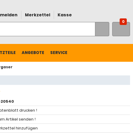
melden
Merkzettel
Kasse
0
TZTEILE
ANGEBOTE
SERVICE
rgaser
-20540
atenblatt drucken !
m Artikel senden !
kzettel hinzufügen