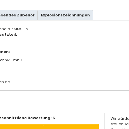
ssendes Zubehör
Explosionszeichnungen
send für SIMSON.
satzteil.
onen:
chnik GmbH
eb.de
hschnittliche Bewertung: 5
Wir würde
freuen. M
1