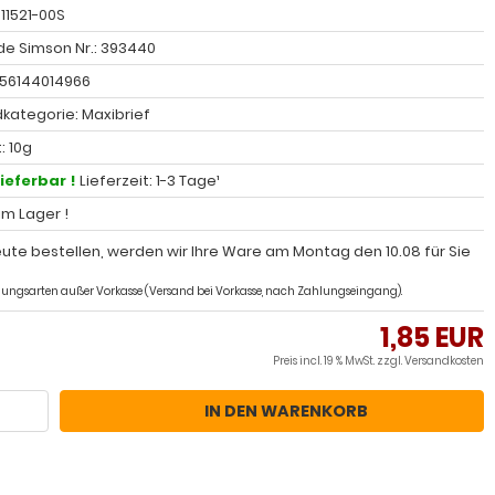
 11521-00S
e Simson Nr.: 393440
056144014966
kategorie: Maxibrief
: 10g
lieferbar !
Lieferzeit: 1-3 Tage¹
 im Lager !
ute bestellen, werden wir Ihre Ware am Montag den 10.08 für Sie
ahlungsarten außer Vorkasse (Versand bei Vorkasse, nach Zahlungseingang).
1,85 EUR
Preis incl. 19 % MwSt. zzgl.
Versandkosten
IN DEN WARENKORB