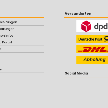
Versandarten
Anleitungen
leitungen
son Infos
 Portal
e
er
Social Media