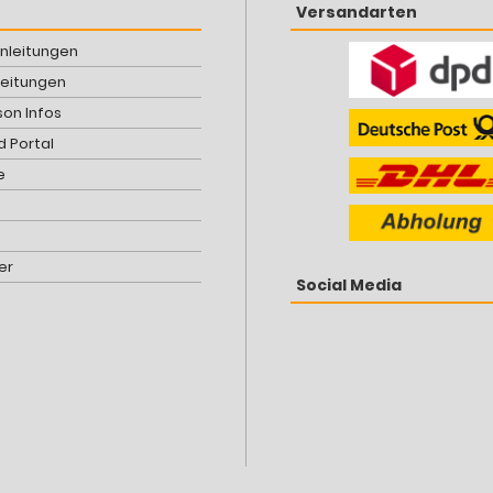
Versandarten
Anleitungen
leitungen
son Infos
 Portal
e
er
Social Media