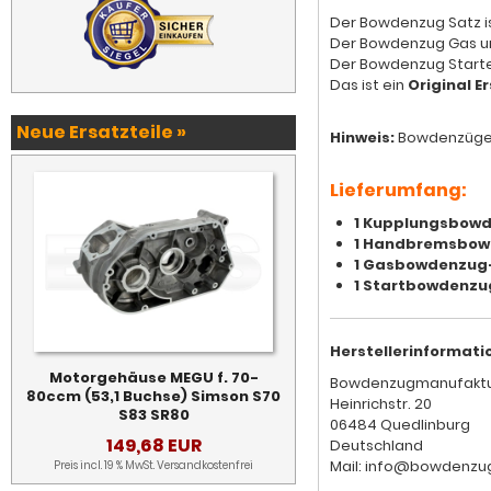
Der Bowdenzug Satz is
Der Bowdenzug Gas un
Der Bowdenzug Starter
Das ist ein
Original Er
Neue Ersatzteile »
Hinweis:
Bowdenzüge 
Lieferumfang:
1 Kupplungsbow
1 Handbremsbo
1 Gasbowdenzug
1 Startbowdenzu
Herstellerinformati
Motorgehäuse MEGU f. 70-
Bowdenzugmanufakt
80ccm (53,1 Buchse) Simson S70
Heinrichstr. 20
S83 SR80
06484 Quedlinburg
149,68 EUR
Deutschland
Mail: info@bowdenzu
Preis incl. 19 % MwSt.
Versandkostenfrei