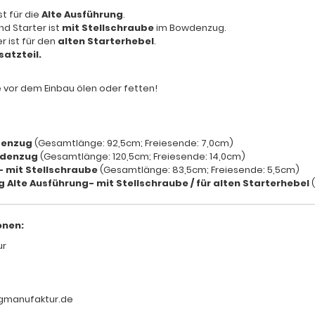
t für die
Alte Ausführung
.
d Starter ist
mit Stellschraube
im Bowdenzug.
 ist für den
alten Starterhebel
.
satzteil.
vor dem Einbau ölen oder fetten!
denzug
(Gesamtlänge: 92,5cm; Freiesende: 7,0cm)
wdenzug
(Gesamtlänge: 120,5cm; Freiesende: 14,0cm)
- mit Stellschraube
(Gesamtlänge: 83,5cm; Freiesende: 5,5cm)
g Alte Ausführung
- mit Stellschraube / für alten Starterhebel
(
onen:
ur
gmanufaktur.de