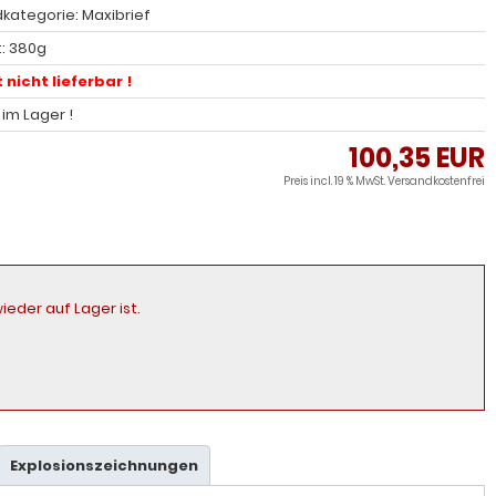
kategorie: Maxibrief
: 380g
 nicht lieferbar !
l im Lager !
100,35 EUR
Preis incl. 19 % MwSt.
Versandkostenfrei
ieder auf Lager ist.
Explosionszeichnungen