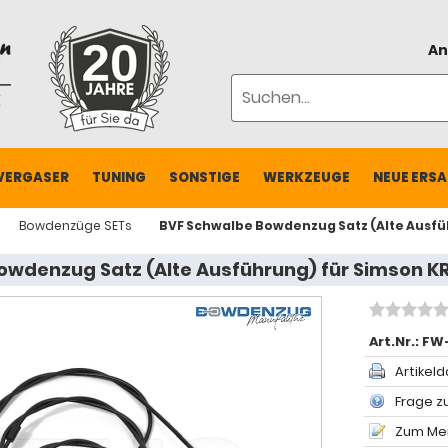
An
VERGASER
TUNING
SONSTIGE
WERKZEUGE
NEUE ERSA
Bowdenzüge SETs
BVF Schwalbe Bowdenzug Satz (Alte Ausfüh
wdenzug Satz (Alte Ausführung) für Simson KR
Art.Nr.:
FW
Artikeld
Frage zu
Zum Mer