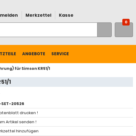
melden
Merkzettel
Kasse
0
TZTEILE
ANGEBOTE
SERVICE
rung) für Simson KR51/1
51/1
-SET-20526
atenblatt drucken !
m Artikel senden !
kzettel hinzufügen