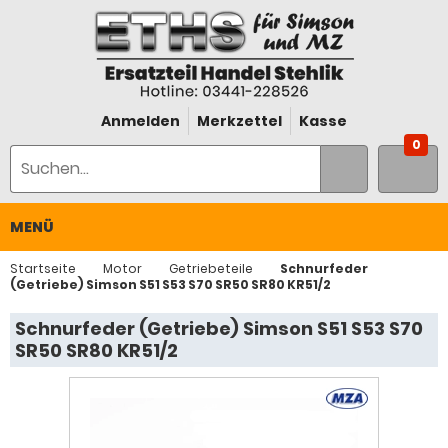
Anmelden
Merkzettel
Kasse
0
MENÜ
Startseite
Motor
Getriebeteile
Schnurfeder
(Getriebe) Simson S51 S53 S70 SR50 SR80 KR51/2
Schnurfeder (Getriebe) Simson S51 S53 S70
SR50 SR80 KR51/2