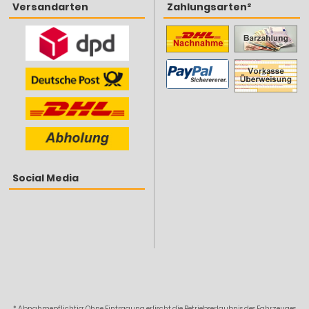
Versandarten
Zahlungsarten²
Social Media
* Abnahmepflichtig: Ohne Eintragung erlischt die Betriebserlaubnis des Fahrzeuges,