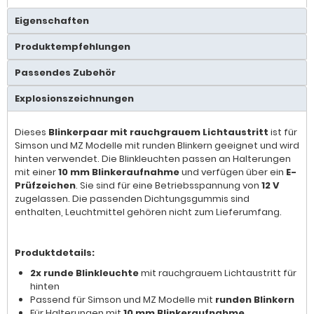
Eigenschaften
Produktempfehlungen
Passendes Zubehör
Explosionszeichnungen
Dieses
Blinkerpaar mit rauchgrauem Lichtaustritt
ist für
Simson und MZ Modelle mit runden Blinkern geeignet und wird
hinten verwendet. Die Blinkleuchten passen an Halterungen
mit einer
10 mm Blinkeraufnahme
und verfügen über ein
E-
Prüfzeichen
. Sie sind für eine Betriebsspannung von
12 V
zugelassen. Die passenden Dichtungsgummis sind
enthalten, Leuchtmittel gehören nicht zum Lieferumfang.
Produktdetails:
2x runde Blinkleuchte
mit rauchgrauem Lichtaustritt für
hinten
Passend für Simson und MZ Modelle mit
runden Blinkern
Für Halterungen mit
10 mm Blinkeraufnahme