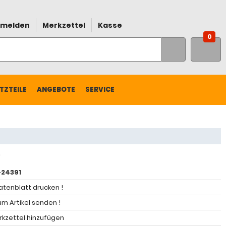
melden
Merkzettel
Kasse
0
TZTEILE
ANGEBOTE
SERVICE
24391
atenblatt drucken !
m Artikel senden !
kzettel hinzufügen