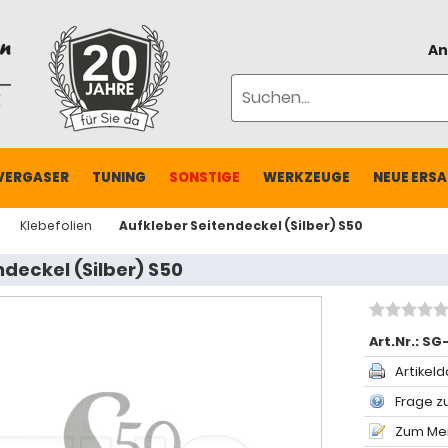
An
VERGASER
TUNING
SONSTIGE
WERKZEUGE
NEUE ERSA
Klebefolien
Aufkleber Seitendeckel (Silber) S50
ndeckel (Silber) S50
Art.Nr.:
SG-
Artikeld
Frage zu
Zum Mer