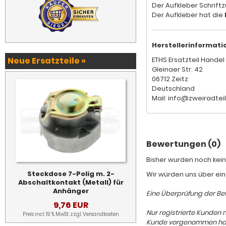
Der Aufkleber Schriftz
Der Aufkleber hat die
Herstellerinformati
Neue Ersatzteile »
ETHS Ersatzteil Handel 
Gleinaer Str. 42
06712 Zeitz
Deutschland
Mail: info@zweiradtei
Bewertungen (0)
Bisher wurden noch kein
Steckdose 7-Polig m. 2-
Wir würden uns über ein
Abschaltkontakt (Metall) für
Anhänger
Eine Überprüfung der Bew
9,76 EUR
Nur registrierte Kunden 
Preis incl. 19 % MwSt. zzgl.
Versandkosten
Kunde vorgenommen hat, d