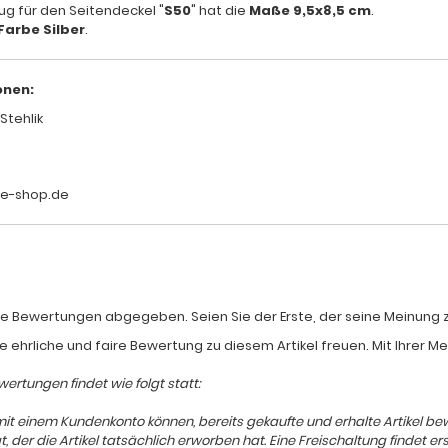
ug für den Seitendeckel "
S50
" hat die
Maße 9,5x8,5 cm
.
Farbe Silber
.
onen:
Stehlik
le-shop.de
e Bewertungen abgegeben. Seien Sie der Erste, der seine Meinung zum
e ehrliche und faire Bewertung zu diesem Artikel freuen. Mit Ihrer 
ertungen findet wie folgt statt:
mit einem Kundenkonto können, bereits gekaufte und erhalte Artikel b
er die Artikel tatsächlich erworben hat. Eine Freischaltung findet ers