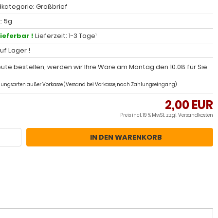
kategorie: Großbrief
: 5g
lieferbar !
Lieferzeit: 1-3 Tage¹
auf Lager !
ute bestellen, werden wir Ihre Ware am Montag den 10.08 für Sie
ahlungsarten außer Vorkasse (Versand bei Vorkasse, nach Zahlungseingang).
2,00 EUR
Preis incl. 19 % MwSt. zzgl.
Versandkosten
IN DEN WARENKORB