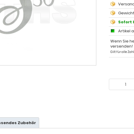
Versand
Gewicht
Sofort 
Artikel 
Wenn Sie he
versenden!
Gilt für alle Z
ssendes Zubehör