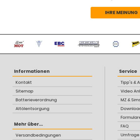
IHRE MEINUNG
Informationen
Service
Kontakt
Tipp's & 
Sitemap
Video An
Batterieverordnung
MZ & Sim
Altölentsorgung
Download
Formular
Mehr über...
FAQ
Umfrage
Versandbedingungen