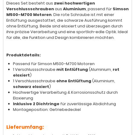
Dieses Set besteht aus
zwei hochwertigen
Verschlussschrauben
aus
Aluminium
, passend für
Simson
M500–M700 Motoren
. Die rote Schraube ist mit einer
Entlüftung ausgestattet, die schwarze Ausführung kommt
ohne Entlüftung. Beide sind eloxiert und überzeugen durch
ihre präzise Verarbeitung und eine sportlich-edle Optik. Ideal
für alle, die Funktion und Design kombinieren möchten.
Produktdetails:
Passend für Simson M500–M700 Motoren
1 Verschlussschraube
mit Entlüftung
(Aluminium,
rot
eloxiert
)
1 Verschlussschraube
ohne Entlüftung
(Aluminium,
schwarz eloxiert
)
Hochwertige Verarbeitung & Korrosionsschutz durch
Eloxierung
Inklusive 2 Dichtringe
für zuverlässige Abdichtung
Montageposition: Getriebedeckel
Lieferumfang: