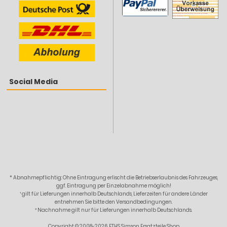
Social Media
* Abnahmepflichtig: Ohne Eintragung erlischt die Betriebserlaubnis des Fahrzeuges,
ggf. Eintragung per Einzelabnahme möglich!
¹ gilt für Lieferungen innerhalb Deutschlands, Lieferzeiten für andere Länder
entnehmen Sie bitte den Versandbedingungen.
² Nachnahme gilt nur für Lieferungen innerhalb Deutschlands.
Copyright © 2008-2026 ETHS Simson Ersatzteile Shop