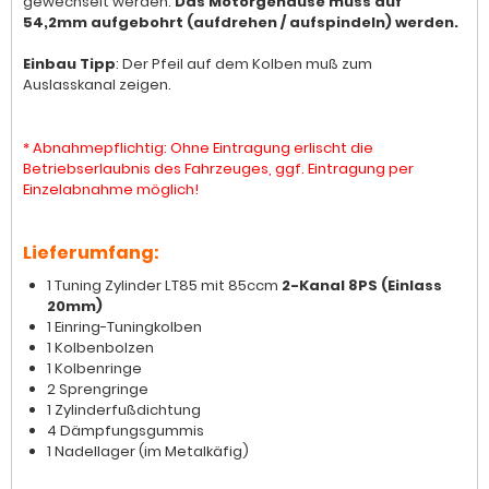
gewechselt werden.
Das Motorgehäuse muss auf
54,2mm aufgebohrt (aufdrehen / aufspindeln) werden.
Einbau Tipp
: Der Pfeil auf dem Kolben muß zum
Auslasskanal zeigen.
* Abnahmepflichtig: Ohne Eintragung erlischt die
Betriebserlaubnis des Fahrzeuges, ggf. Eintragung per
Einzelabnahme möglich!
Lieferumfang:
1 Tuning Zylinder LT85 mit 85ccm
2-Kanal 8PS (Einlass
20mm)
1 Einring-Tuningkolben
1 Kolbenbolzen
1 Kolbenringe
2 Sprengringe
1 Zylinderfußdichtung
4 Dämpfungsgummis
1 Nadellager (im Metalkäfig)