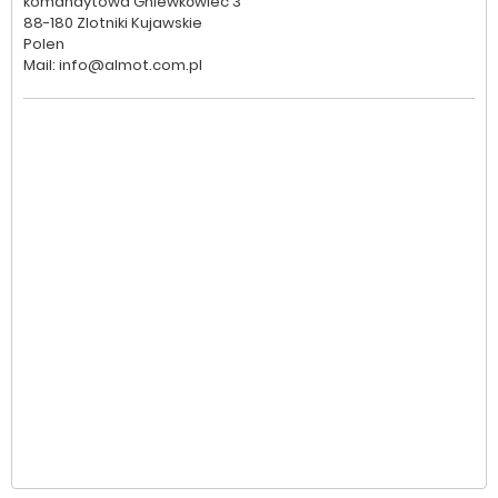
komandytowa Gniewkówiec 3
88-180 Zlotniki Kujawskie
Polen
Mail: info@almot.com.pl