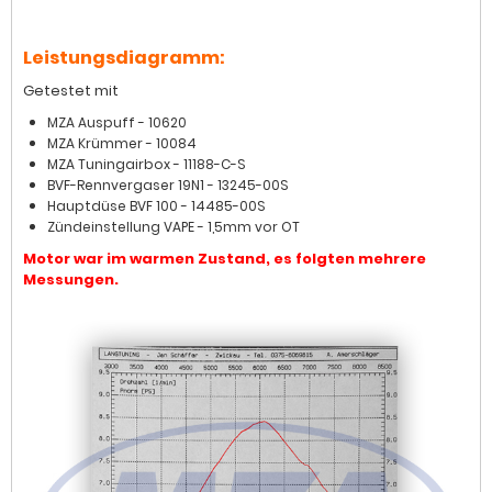
Leistungsdiagramm:
Getestet mit
MZA Auspuff - 10620
MZA Krümmer - 10084
MZA Tuningairbox - 11188-C-S
BVF-Rennvergaser 19N1 - 13245-00S
Hauptdüse BVF 100 - 14485-00S
Zündeinstellung VAPE - 1,5mm vor OT
Motor war im warmen Zustand, es folgten mehrere
Messungen.