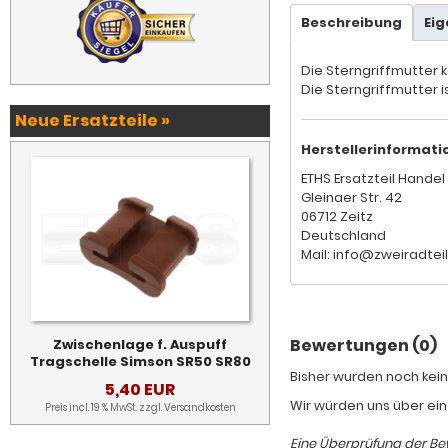
Beschreibung
Ei
Die Sterngriffmutter
Die Sterngriffmutter i
Neue Ersatzteile »
Herstellerinformati
ETHS Ersatzteil Handel 
Gleinaer Str. 42
06712 Zeitz
Deutschland
Mail: info@zweiradtei
Bewertungen (0)
Zwischenlage f. Auspuff
Tragschelle Simson SR50 SR80
Bisher wurden noch kein
5,40 EUR
Wir würden uns über ein
Preis incl. 19 % MwSt. zzgl.
Versandkosten
Eine Überprüfung der Bew