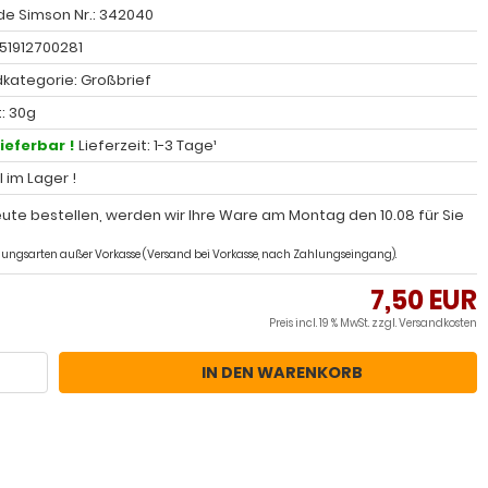
e Simson Nr.: 342040
251912700281
kategorie: Großbrief
: 30g
lieferbar !
Lieferzeit: 1-3 Tage¹
l im Lager !
ute bestellen, werden wir Ihre Ware am Montag den 10.08 für Sie
ahlungsarten außer Vorkasse (Versand bei Vorkasse, nach Zahlungseingang).
7,50 EUR
Preis incl. 19 % MwSt. zzgl.
Versandkosten
IN DEN WARENKORB