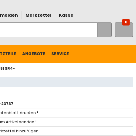
melden
Merkzettel
Kasse
0
TZTEILE
ANGEBOTE
SERVICE
51 SR4-
23737
atenblatt drucken !
m Artikel senden !
kzettel hinzufügen