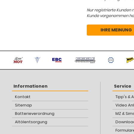
Nur registrierte Kunden 
Kunde vorgenommen hat, d
IHRE MEINUNG
Informationen
Service
Kontakt
Tipp's & 
Sitemap
Video An
Batterieverordnung
MZ & Sim
Altölentsorgung
Download
Formular