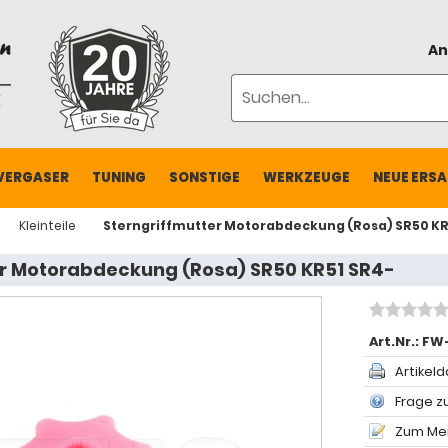
An
VERGASER
TUNING
SONSTIGE
WERKZEUGE
NEUE ERSA
Kleinteile
Sterngriffmutter Motorabdeckung (Rosa) SR50 KR
er Motorabdeckung (Rosa) SR50 KR51 SR4-
Art.Nr.:
FW-
Artikeld
Frage zu
Zum Mer