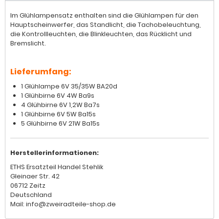
Im Glühlampensatz enthalten sind die Glühlampen für den
Hauptscheinwerfer, das Standlicht, die Tachobeleuchtung,
die Kontrollleuchten, die Blinkleuchten, das Rücklicht und
Bremslicht.
Lieferumfang:
1 Glühlampe 6V 35/35W BA20d
1 Glühbirne 6V 4W Ba9s
4 Glühbirne 6V 1,2W Ba7s
1 Glühbirne 6V 5W Ba15s
5 Glühbirne 6V 21W Ba15s
Herstellerinformationen:
ETHS Ersatzteil Handel Stehlik
Gleinaer Str. 42
06712 Zeitz
Deutschland
Mail: info@zweiradteile-shop.de