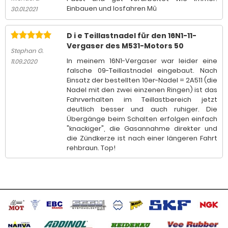
Einbauen und losfahren Mû
30.01.2021
D i e Teillastnadel für den 16N1-11-
Vergaser des M531-Motors 50
Stephan G.
In meinem 16N1-Vergaser war leider eine
11.09.2020
falsche 09-Teillastnadel eingebaut. Nach
Einsatz der bestellten 10er-Nadel = 2A511 (die
Nadel mit den zwei einzenen Ringen) ist das
Fahrverhalten im Teillastbereich jetzt
deutlich besser und auch ruhiger. Die
Übergänge beim Schalten erfolgen einfach
"knackiger", die Gasannahme direkter und
die Zündkerze ist nach einer längeren Fahrt
rehbraun. Top!