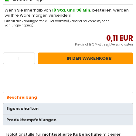
Wenn Sie innerhalb von
18 Std. und 38 Min.
bestellen, werden
wir Ihre Ware morgen versenden!
Gilt für alle Zahlungsarten außer Vorkasse (Versand bei Vorkasse, nach
Zahlungseingang).
0,11 EUR
Preis incl. 19 % MwSt. zzgl.
Versandkosten
IN DEN WARENKORB
Beschreibung
Eigenschaften
Produktempfehlungen
Isolationstülle für
nichtisolierte Kabelschuhe
mit einer