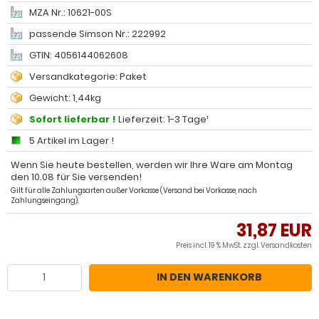
MZA Nr.: 10621-00S
passende Simson Nr.: 222992
GTIN: 4056144062608
Versandkategorie: Paket
Gewicht: 1,44kg
Sofort lieferbar !
Lieferzeit: 1-3 Tage¹
5 Artikel im Lager !
Wenn Sie heute bestellen, werden wir Ihre Ware am Montag
den 10.08 für Sie versenden!
Gilt für alle Zahlungsarten außer Vorkasse (Versand bei Vorkasse, nach
Zahlungseingang).
31,87 EUR
Preis incl. 19 % MwSt. zzgl.
Versandkosten
IN DEN WARENKORB