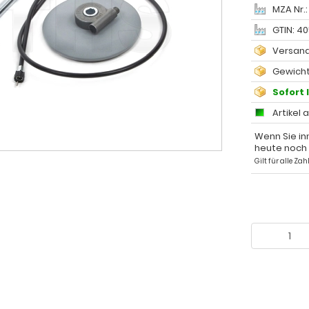
MZA Nr.
GTIN: 4
Versand
Gewicht
Sofort 
Artikel 
Wenn Sie in
heute noch
Gilt für alle Z