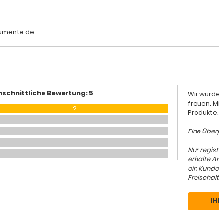
rumente.de
hschnittliche Bewertung: 5
Wir würde
freuen. M
2
Produkte.
Eine Überp
Nur regis
erhalte A
ein Kunde
Freischalt
IH