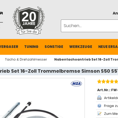
An
VERGASER
TUNING
SONSTIGE
WERKZEUGE
NEUE ERSA
Tacho & Drehzahlmesser
Nabentachoantrieb Set 16-Zoll Tr
ieb Set 16-Zoll Trommelbremse Simson S50 S5
Art.Nr.:
FW
Artikeld
Frage zu
Zum Mer