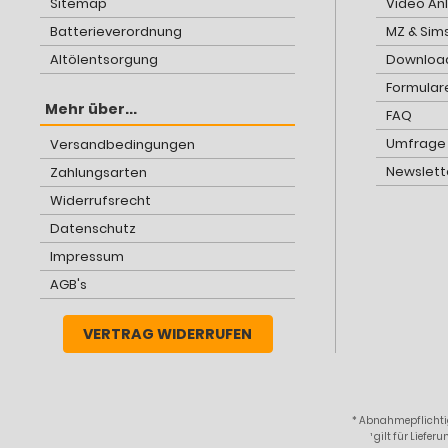
Sitemap
Video An
Batterieverordnung
MZ & Sim
Altölentsorgung
Download
Formular
Mehr über...
FAQ
Umfrage
Versandbedingungen
Newslett
Zahlungsarten
Widerrufsrecht
Datenschutz
Impressum
AGB's
VERTRAG WIDERRUFEN
* Abnahmepflichtig
¹ gilt für Lief