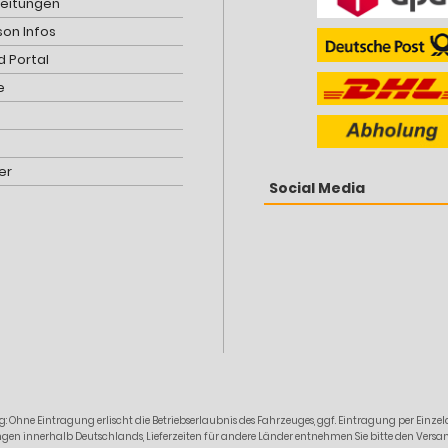
leitungen
son Infos
 Portal
e
er
Social Media
: Ohne Eintragung erlischt die Betriebserlaubnis des Fahrzeuges, ggf. Eintragung per Ein
erungen innerhalb Deutschlands, Lieferzeiten für andere Länder entnehmen Sie bitte den Ver