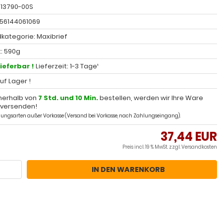
: 13790-00S
056144061069
kategorie: Maxibrief
: 590g
lieferbar !
Lieferzeit: 1-3 Tage¹
auf Lager !
nerhalb von
7 Std. und 10 Min.
bestellen, werden wir Ihre Ware
 versenden!
ahlungsarten außer Vorkasse (Versand bei Vorkasse, nach Zahlungseingang).
37,44 EUR
Preis incl. 19 % MwSt. zzgl.
Versandkosten
IN DEN WARENKORB