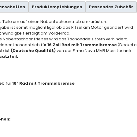
genschaften
Produktempfehlungen
Passendes Zubehör
le Teile um auf einen Nabentachoantrieb umzurüsten.
be ist somit möglich! Egal ob das Ritzel am Motor geändert wird,
hwindigkeit erfolgt am Vorderrad.
s Nabentachoantriebes wird das Tachonadelzittern verhindert.
d Nabentachoantrieb für
16 Zoll Rad mit Trommelbremse
(Deckel a
b ist
(Deutsche Qualität)
von der Firma Nova MMB Messtechnik.
satzteil.
eb für
16" Rad mit Trommelbremse
onen: