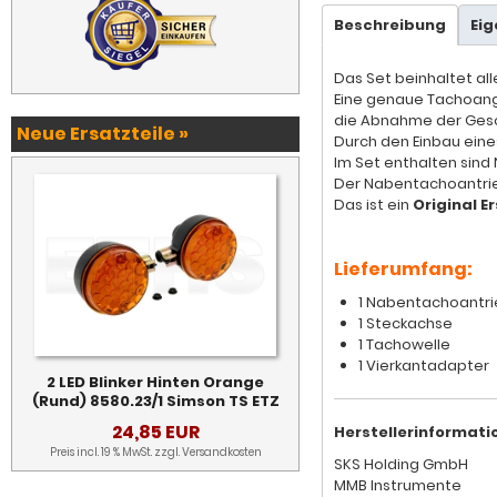
Beschreibung
Ei
Das Set beinhaltet al
Eine genaue Tachoanga
die Abnahme der Gesc
Neue Ersatzteile »
Durch den Einbau eine
Im Set enthalten sin
Der Nabentachoantrie
Das ist ein
Original Er
Lieferumfang:
1 Nabentachoantri
1 Steckachse
1 Tachowelle
1 Vierkantadapter
2 LED Blinker Hinten Orange
(Rund) 8580.23/1 Simson TS ETZ
24,85 EUR
Herstellerinformati
Preis incl. 19 % MwSt. zzgl.
Versandkosten
SKS Holding GmbH
MMB Instrumente