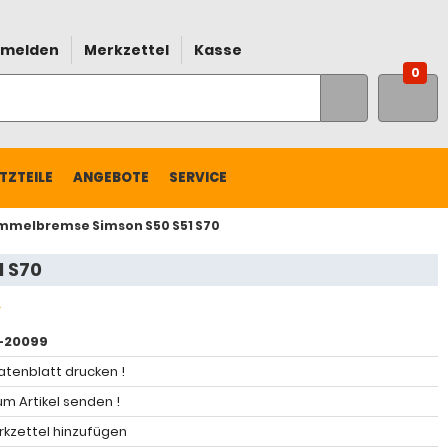
melden
Merkzettel
Kasse
0
TZTEILE
ANGEBOTE
SERVICE
ommelbremse Simson S50 S51 S70
1 S70
-20099
atenblatt drucken !
m Artikel senden !
kzettel hinzufügen