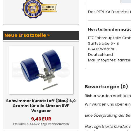
Das REPLIKA Ersatzteil
Herstellerinformati
Neue Ersatzteile »
FEZ Fahrzeugteile Gm
Stiftstraße 6 - 8
08412 Werdau
Deutschland
Mail: info@fez-fahrze
Bewertungen (0)
Bisher wurden noch kein
Schwimmer Kunststoff (Blau) 6,0
Wir würden uns über ein
Gramm für alle Simson BVF
Vergaser
Eine Überprüfung der Bew
9,43 EUR
Preis incl. 19 % MwSt. zzgl.
Versandkosten
Nur registrierte Kunden 