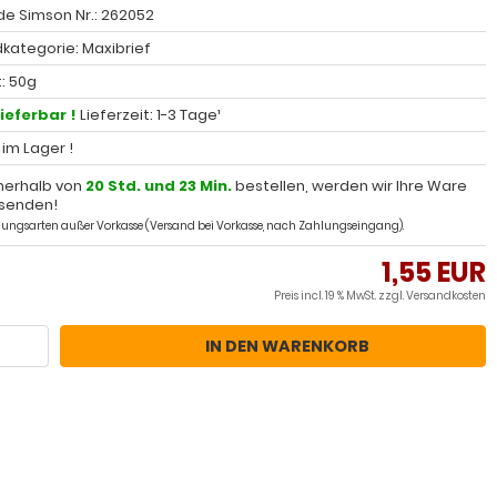
e Simson Nr.: 262052
kategorie: Maxibrief
: 50g
lieferbar !
Lieferzeit: 1-3 Tage¹
l im Lager !
nerhalb von
20 Std. und 23 Min.
bestellen, werden wir Ihre Ware
senden!
ahlungsarten außer Vorkasse (Versand bei Vorkasse, nach Zahlungseingang).
1,55 EUR
Preis incl. 19 % MwSt. zzgl.
Versandkosten
IN DEN WARENKORB