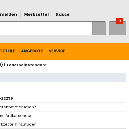
melden
Merkzettel
Kasse
0
TZTEILE
ANGEBOTE
SERVICE
f) f. Federbein Standard
-22239
atenblatt drucken !
m Artikel senden !
kzettel hinzufügen