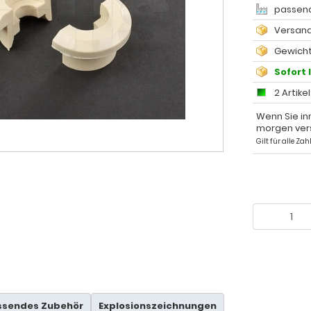
passend
Versand
Gewicht
Sofort 
2 Artike
Wenn Sie in
morgen ver
Gilt für alle Z
ssendes Zubehör
Explosionszeichnungen