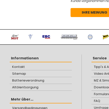
Kunde vorgenommen hat, d
IHRE MEINUNG
Informationen
Service
Kontakt
Tipp's & 
Sitemap
Video An
Batterieverordnung
MZ & Sim
Altölentsorgung
Download
Formular
Mehr über...
FAQ
Umfrage
Versandbedingungen