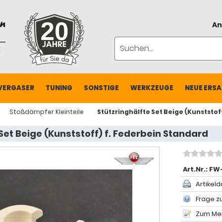
An
VERGASER
TUNING
SONSTIGE
WERKZEUGE
NEUE ERSA
Stoßdämpfer Kleinteile
Stützringhälfte Set Beige (Kunststof
Set Beige (Kunststoff) f. Federbein Standard
Art.Nr.:
FW
Artikeld
Frage zu
Zum Mer