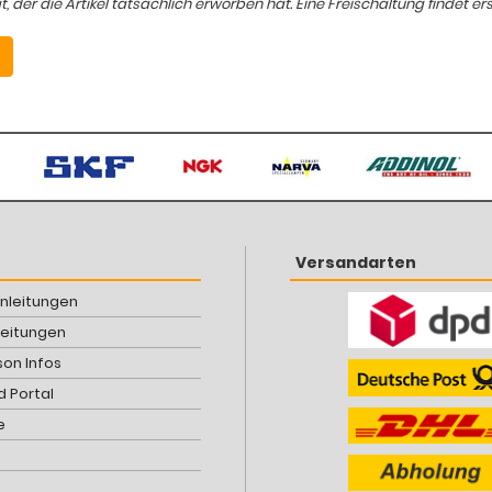
er die Artikel tatsächlich erworben hat. Eine Freischaltung findet ers
Versandarten
Anleitungen
leitungen
son Infos
 Portal
e