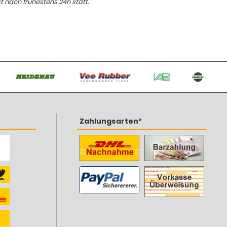
t nach frühestens 24h statt.
Zahlungsarten²