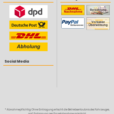
Social Media
* Abnahmepflichtig: Ohne Eintragung erlischt die Betriebserlaubnis des Fahrzeuges,
ggf. Eintragung per Einzelabnahme möglich!