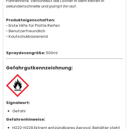
Pannenhilfe. Verschließt die Löcher in dem Reifen in
sekundenschnelle und pumpt ihn auf.
Produkteigenschaften:
- Erste Hilfe für Platte Reifen
- Benutzerfreundlich
- Kautschukbasierend
Spraydosengröße:
500ml
Gefahrgutkennzeichnung:
Signalwort:
Gefahr
Gefahrenhinweise:
H222-H229 Extrem entzündbares Aerosol. Behälter steht