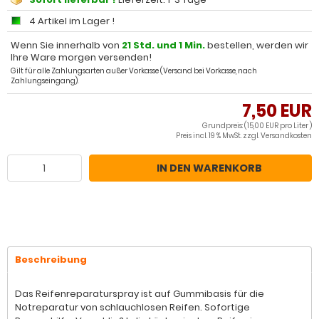
4 Artikel im Lager !
Wenn Sie innerhalb von
21 Std. und 1 Min.
bestellen, werden wir
Ihre Ware morgen versenden!
Gilt für alle Zahlungsarten außer Vorkasse (Versand bei Vorkasse, nach
Zahlungseingang).
7,50 EUR
Grundpreis: (15,00 EUR pro Liter )
Preis incl. 19 % MwSt. zzgl.
Versandkosten
IN DEN WARENKORB
Beschreibung
Das Reifenreparaturspray ist auf Gummibasis für die
Notreparatur von schlauchlosen Reifen. Sofortige