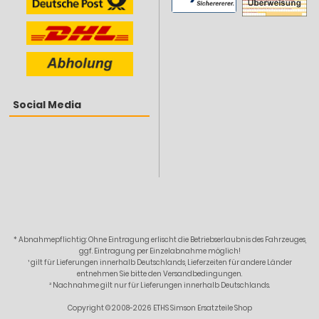
Social Media
* Abnahmepflichtig: Ohne Eintragung erlischt die Betriebserlaubnis des Fahrzeuges,
ggf. Eintragung per Einzelabnahme möglich!
¹ gilt für Lieferungen innerhalb Deutschlands, Lieferzeiten für andere Länder
entnehmen Sie bitte den Versandbedingungen.
² Nachnahme gilt nur für Lieferungen innerhalb Deutschlands.
Copyright © 2008-2026 ETHS Simson Ersatzteile Shop