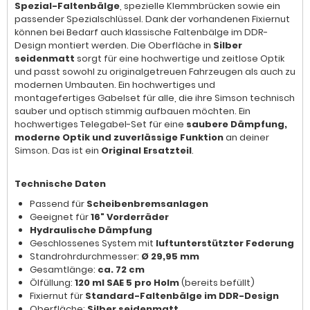
Spezial-Faltenbälge
, spezielle Klemmbrücken sowie ein
passender Spezialschlüssel. Dank der vorhandenen Fixiernut
können bei Bedarf auch klassische Faltenbälge im DDR-
Design montiert werden. Die Oberfläche in
Silber
seidenmatt
sorgt für eine hochwertige und zeitlose Optik
und passt sowohl zu originalgetreuen Fahrzeugen als auch zu
modernen Umbauten. Ein hochwertiges und
montagefertiges Gabelset für alle, die ihre Simson technisch
sauber und optisch stimmig aufbauen möchten. Ein
hochwertiges Telegabel-Set für eine
saubere Dämpfung,
moderne Optik und zuverlässige Funktion
an deiner
Simson. Das ist ein
Original Ersatzteil
.
Technische Daten
Passend für
Scheibenbremsanlagen
Geeignet für
16" Vorderräder
Hydraulische Dämpfung
Geschlossenes System mit
luftunterstützter Federung
Standrohrdurchmesser:
Ø 29,95 mm
Gesamtlänge:
ca. 72 cm
Ölfüllung:
120 ml SAE 5 pro Holm
(bereits befüllt)
Fixiernut für
Standard-Faltenbälge im DDR-Design
Oberfläche:
Silber seidenmatt