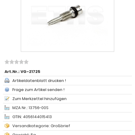
Art.Nr.:
VG-21725
Artikeldatenblatt drucken !
Frage zum Artikel senden !
Zum Merkzettel hinzufügen
MZA Nr.: 13756-00S
GTIN: 4056144015413
Versandkategorie: Großbrief
Gewicht: 5g