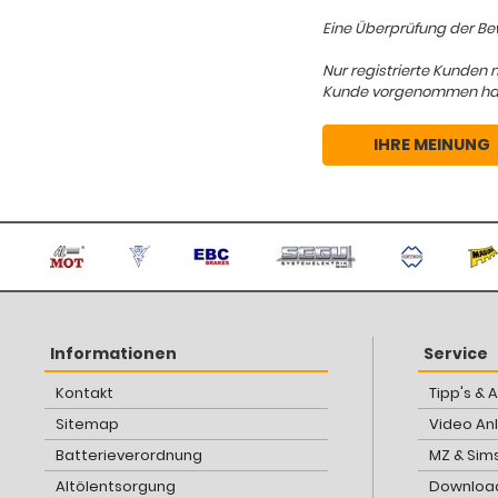
Eine Überprüfung der Bew
Nur registrierte Kunden 
Kunde vorgenommen hat, d
IHRE MEINUNG
Informationen
Service
Kontakt
Tipp's & 
Sitemap
Video An
Batterieverordnung
MZ & Sim
Altölentsorgung
Download