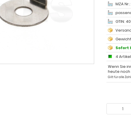
MZA Nr.
passend
GTIN: 4
Versand
Gewicht
Sofort 
4 Artike
Wenn Sie in
heute noch
Gilt für alle Z