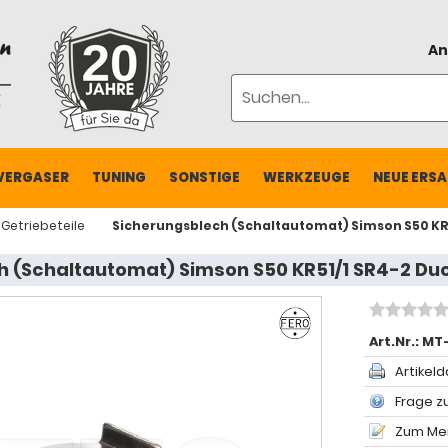
An
VERGASER
TUNING
SONSTIGE
WERKZEUGE
NEUE ERSA
Getriebeteile
Sicherungsblech (Schaltautomat) Simson S50 KR5
 (Schaltautomat) Simson S50 KR51/1 SR4-2 Duo
Art.Nr.:
MT-
Artikeld
Frage zu
Zum Mer