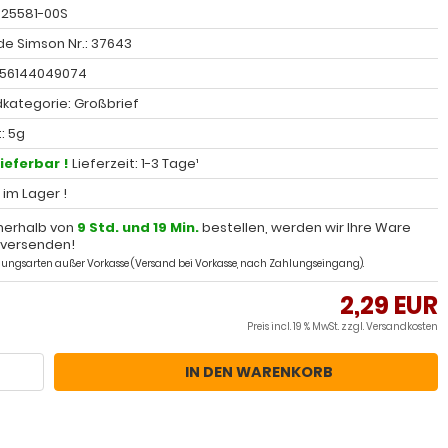
: 25581-00S
e Simson Nr.: 37643
056144049074
kategorie: Großbrief
: 5g
lieferbar !
Lieferzeit: 1-3 Tage¹
l im Lager !
nerhalb von
9 Std. und 19 Min.
bestellen, werden wir Ihre Ware
 versenden!
ahlungsarten außer Vorkasse (Versand bei Vorkasse, nach Zahlungseingang).
2,29 EUR
Preis incl. 19 % MwSt. zzgl.
Versandkosten
IN DEN WARENKORB