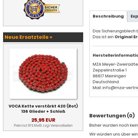
Beschreibung
Ex
Das Sicherungsblech b
Neue Ersatzteile »
Das ist ein
Original Er
Herstellerinformati
MZA Meyer-Zweiradte
Zeppelinstraße 1
98617 Meiningen
Deutschland
Mail: info@mza-vertri
VOCA Kette verstärkt 420 (Rot)
136 Glieder + Schloß
Bewertungen (0)
25,95 EUR
Bisher wurden noch kein
Preis incl. 19 % MwSt. zzgl.
Versandkosten
Wir würden uns über ein