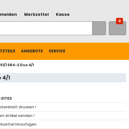
melden
Merkzettel
Kasse
0
TZTEILE
ANGEBOTE
SERVICE
1/1 SR4-2 Duo 4/1
 4/1
21702
atenblatt drucken !
m Artikel senden !
kzettel hinzufügen