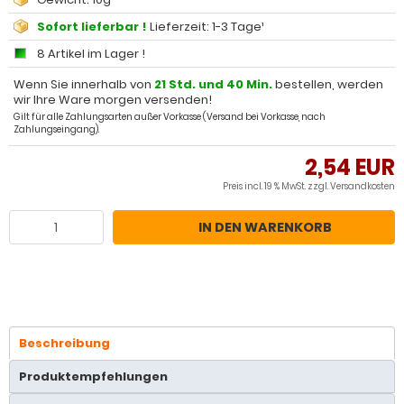
Sofort lieferbar !
Lieferzeit: 1-3 Tage¹
8 Artikel im Lager !
Wenn Sie innerhalb von
21 Std. und 40 Min.
bestellen, werden
wir Ihre Ware morgen versenden!
Gilt für alle Zahlungsarten außer Vorkasse (Versand bei Vorkasse, nach
Zahlungseingang).
2,54 EUR
Preis incl. 19 % MwSt. zzgl.
Versandkosten
IN DEN WARENKORB
Beschreibung
Produktempfehlungen