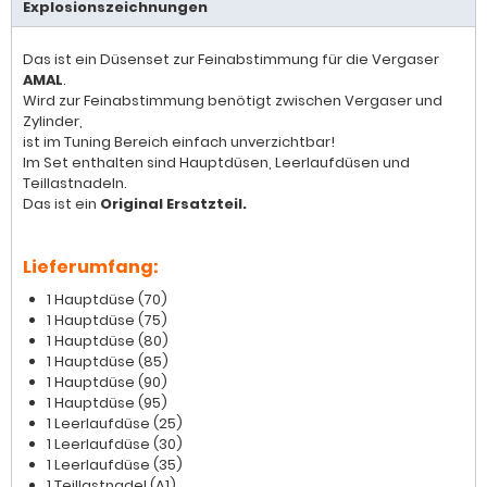
Explosionszeichnungen
Das ist ein Düsenset zur Feinabstimmung für die Vergaser
AMAL
.
Wird zur Feinabstimmung benötigt zwischen Vergaser und
Zylinder,
ist im Tuning Bereich einfach unverzichtbar!
Im Set enthalten sind Hauptdüsen, Leerlaufdüsen und
Teillastnadeln.
Das ist ein
Original Ersatzteil.
Lieferumfang:
1 Hauptdüse (70)
1 Hauptdüse (75)
1 Hauptdüse (80)
1 Hauptdüse (85)
1 Hauptdüse (90)
1 Hauptdüse (95)
1 Leerlaufdüse (25)
1 Leerlaufdüse (30)
1 Leerlaufdüse (35)
1 Teillastnadel (A1)