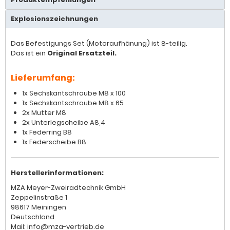
Explosionszeichnungen
Das Befestigungs Set (Motoraufhänung) ist 8-teilig.
Das ist ein
Original Ersatzteil.
Lieferumfang:
1x Sechskantschraube M8 x 100
1x Sechskantschraube M8 x 65
2x Mutter M8
2x Unterlegscheibe A8,4
1x Federring B8
1x Federscheibe B8
Herstellerinformationen:
MZA Meyer-Zweiradtechnik GmbH
Zeppelinstraße 1
98617 Meiningen
Deutschland
Mail: info@mza-vertrieb.de