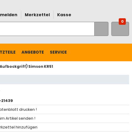
melden
Merkzettel
Kasse
0
TZTEILE
ANGEBOTE
SERVICE
 Aufbockgriff) Simson KR51
21439
atenblatt drucken !
m Artikel senden !
kzettel hinzufügen