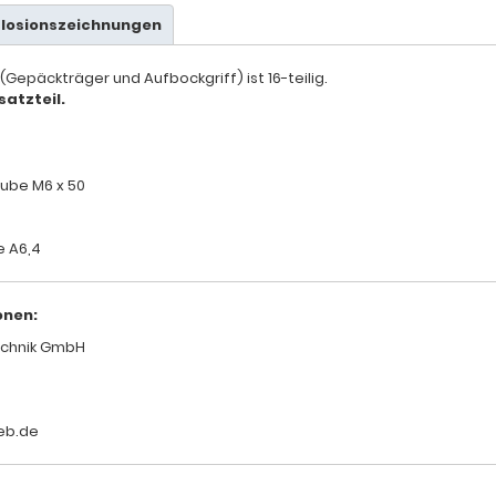
plosionszeichnungen
Gepäckträger und Aufbockgriff) ist 16-teilig.
satzteil.
ube M6 x 50
e A6,4
onen:
chnik GmbH
eb.de