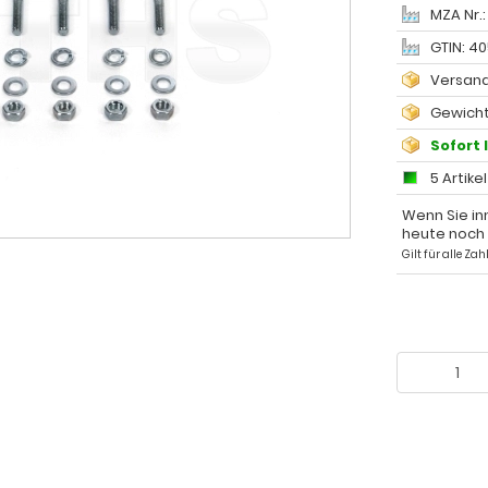
MZA Nr.
GTIN: 4
Versand
Gewicht
Sofort 
5 Artike
Wenn Sie in
heute noch
Gilt für alle Z