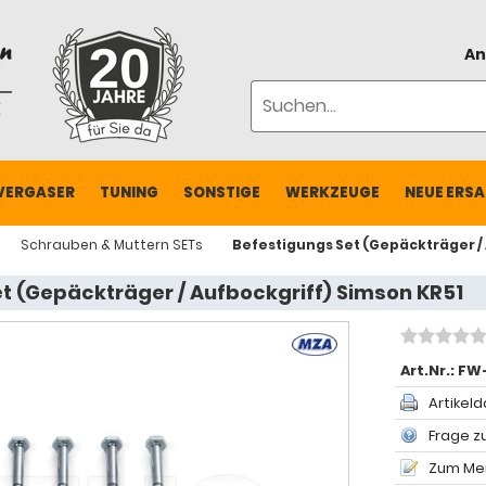
An
VERGASER
TUNING
SONSTIGE
WERKZEUGE
NEUE ERSA
Schrauben & Muttern SETs
Befestigungs Set (Gepäckträger /
t (Gepäckträger / Aufbockgriff) Simson KR51
Art.Nr.:
FW-
Artikeld
Frage zu
Zum Mer