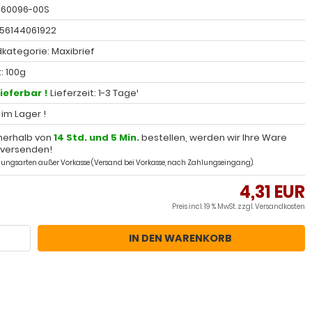
: 60096-00S
056144061922
kategorie: Maxibrief
: 100g
lieferbar !
Lieferzeit: 1-3 Tage¹
l im Lager !
nerhalb von
14 Std. und 5 Min.
bestellen, werden wir Ihre Ware
 versenden!
ahlungsarten außer Vorkasse (Versand bei Vorkasse, nach Zahlungseingang).
4,31 EUR
Preis incl. 19 % MwSt. zzgl.
Versandkosten
IN DEN WARENKORB