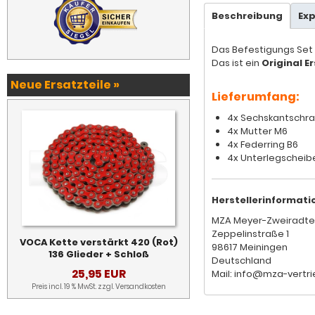
Beschreibung
Ex
Das Befestigungs Set (
Das ist ein
Original Er
Neue Ersatzteile »
Lieferumfang:
4x Sechskantschra
4x Mutter M6
4x Federring B6
4x Unterlegscheib
Herstellerinformati
MZA Meyer-Zweiradte
Zeppelinstraße 1
VOCA Kette verstärkt 420 (Rot)
98617 Meiningen
136 Glieder + Schloß
Deutschland
25,95 EUR
Mail: info@mza-vertri
Preis incl. 19 % MwSt. zzgl.
Versandkosten