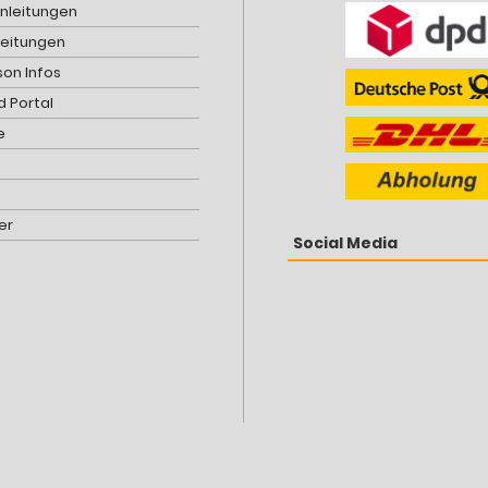
Anleitungen
leitungen
son Infos
 Portal
e
er
Social Media