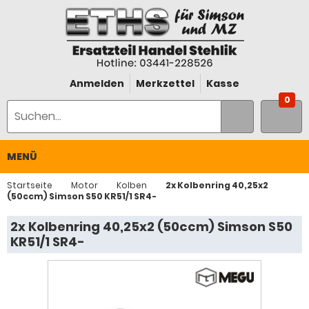
Anmelden
Merkzettel
Kasse
0
MENÜ
Startseite
Motor
Kolben
2x Kolbenring 40,25x2
(50ccm) Simson S50 KR51/1 SR4-
2x Kolbenring 40,25x2 (50ccm) Simson S50
KR51/1 SR4-