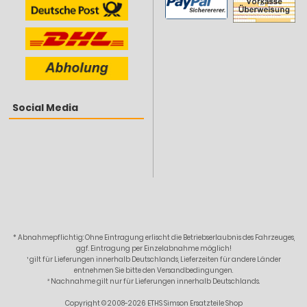
Social Media
* Abnahmepflichtig: Ohne Eintragung erlischt die Betriebserlaubnis des Fahrzeuges,
ggf. Eintragung per Einzelabnahme möglich!
¹ gilt für Lieferungen innerhalb Deutschlands, Lieferzeiten für andere Länder
entnehmen Sie bitte den Versandbedingungen.
² Nachnahme gilt nur für Lieferungen innerhalb Deutschlands.
Copyright © 2008-2026 ETHS Simson Ersatzteile Shop