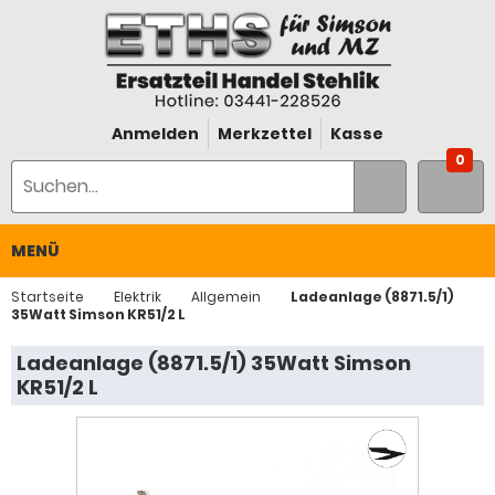
Anmelden
Merkzettel
Kasse
0
MENÜ
Startseite
Elektrik
Allgemein
Ladeanlage (8871.5/1)
35Watt Simson KR51/2 L
Ladeanlage (8871.5/1) 35Watt Simson
KR51/2 L