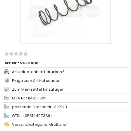
Art.Nr.:
VG-21016
Artikeldatenblatt drucken !
Frage zum Artikel senden !
Zum Merkzettel hinzufügen
MZA Nr.: 11485-00S
passende Simson Nr.: 392120
GTIN: 4056144073864
Versandkategorie: Großbrief