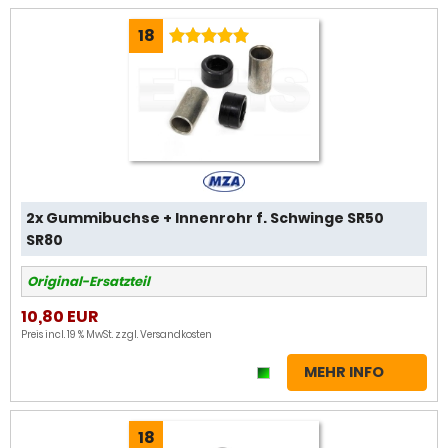
18
2x Gummibuchse + Innenrohr f. Schwinge SR50
SR80
Original-Ersatzteil
10,80 EUR
Preis incl. 19 % MwSt. zzgl.
Versandkosten
MEHR INFO
18