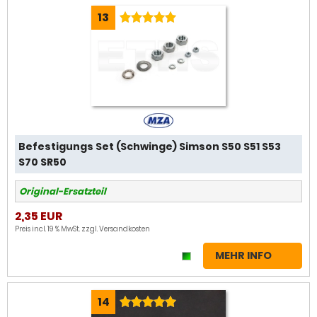
13
Befestigungs Set (Schwinge) Simson S50 S51 S53
S70 SR50
Original-Ersatzteil
2,35 EUR
Preis incl. 19 % MwSt. zzgl.
Versandkosten
MEHR INFO
14