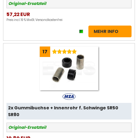
Original-Ersatzteil
57,22 EUR
Preis incl. 19 % MwSt.
Versandkostenfrei
MEHR INFO
17
2x Gummibuchse + Innenrohr f. Schwinge SR50
SR80
Original-Ersatzteil