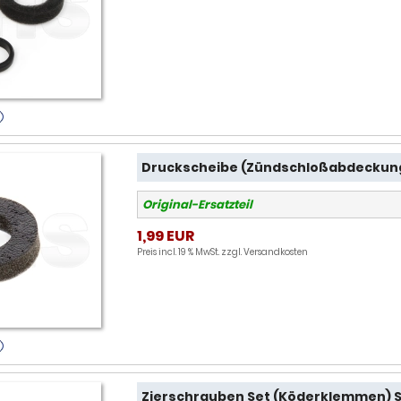
Druckscheibe (Zündschloßabdeckung
Original-Ersatzteil
1,99 EUR
Preis incl. 19 % MwSt. zzgl.
Versandkosten
Zierschrauben Set (Köderklemmen) S