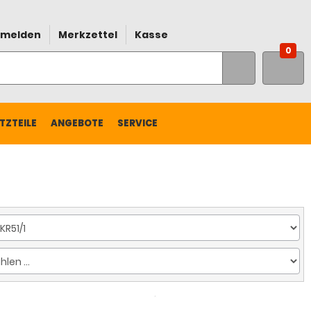
melden
Merkzettel
Kasse
0
TZTEILE
ANGEBOTE
SERVICE