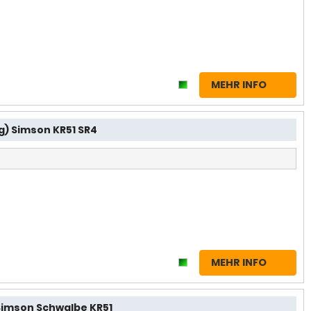
MEHR INFO
) Simson KR51 SR4
MEHR INFO
imson Schwalbe KR51