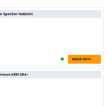
r Sperber Habicht
MEHR INFO
imson KR51 SR4-