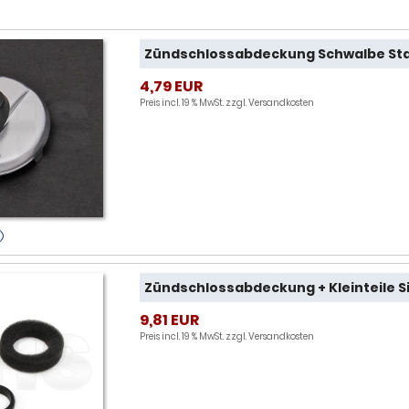
Zündschlossabdeckung Schwalbe Sta
4,79 EUR
Preis incl. 19 % MwSt. zzgl.
Versandkosten
Zündschlossabdeckung + Kleinteile S
9,81 EUR
Preis incl. 19 % MwSt. zzgl.
Versandkosten