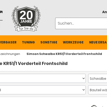
An
VERGASER
TUNING
SONSTIGE
WERKZEUGE
NEUE ERSA
szeichnungen
Simson Schwalbe KR51/1 Vorderteil Frontschild
KR51/1 Vorderteil Frontschild