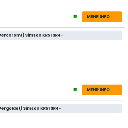
MEHR INFO
Verchromt) Simson KR51 SR4-
MEHR INFO
Vergoldet) Simson KR51 SR4-